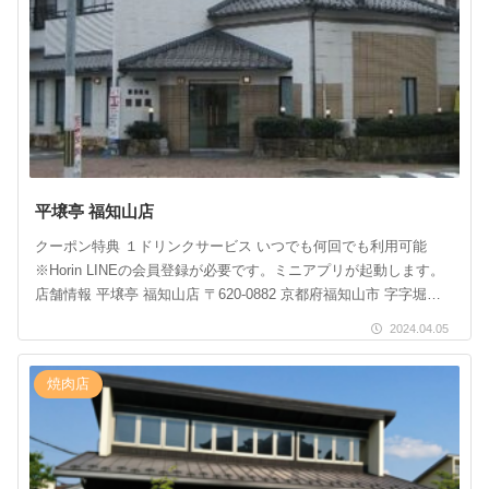
平壌亭 福知山店
クーポン特典 １ドリンクサービス いつでも何回でも利用可能
※Horin LINEの会員登録が必要です。ミニアプリが起動します。
店舗情報 平壌亭 福知山店 〒620-0882 京都府福知山市 字字堀
2303ー20773 […]
2024.04.05
焼肉店