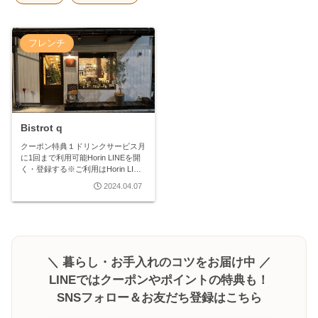
フレンチ
Bistrot q
クーポン特典１ドリンクサービス月
に1回まで利用可能Horin LINEを開
く・登録する※ご利用はHorin LINE
のメニューからクーポンを開いてく
2024.04.07
ださい。店舗情報Bistrot qビストロ
q〒620-0033 京都府福知山市上紺屋
50番地...
＼ 暮らし・お手入れのコツをお届け中 ／
LINEではクーポンやポイントの特典も！
SNSフォロー＆お友だち登録はこちら