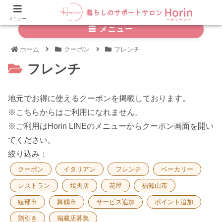
メニュー
☰ メニュー
ホーム
クーポン
フレンチ
フレンチ
地元でお得に使えるクーポンを掲載しております。
※こちらからはご利用になれません。
※ご利用はHorin LINEのメニューからクーポン画面を開い
てください。
絞り込み：
クーポン
イタリアン
フレンチ
ベーカリー
レストラン
焼肉店
花屋
福知山市
綾部市
舞鶴市
サービス追加
ポイント追加
割引き
掲載店募集